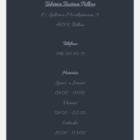
Taberna Taurina Bilbao
C/ Ledesma Musikariaren, 5
48001, Bilbao
Teléfono
946 00 90 71
Horario
Lunes a Jueves
08:00 - 01:00
Viernes
08:00 - 02:00
Sábados
10:00 - 03:00