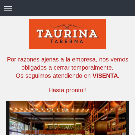
Por razones ajenas a la empresa, nos vemos
obligados a cerrar temporalmente.
Os seguimos atendiendo en
VISENTA
.
Hasta pronto!!