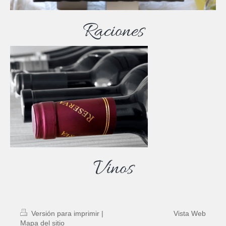
Raciones
V
inos
Versión para imprimir
|
Vista Web
Mapa del sitio